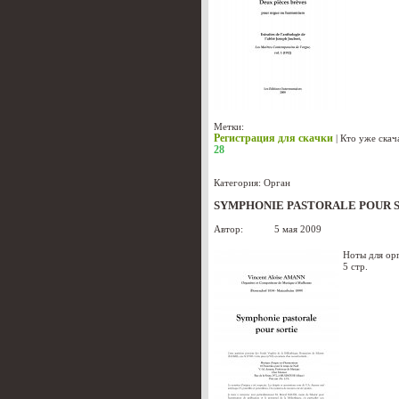
Метки:
Регистрация для скачки
|
Кто уже скач
28
Категория:
Орган
SYMPHONIE PASTORALE POUR SO
Автор:
admin
5 мая 2009
Ноты для ор
5 стр.