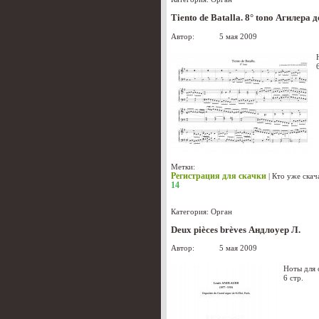
Tiento de Batalla. 8° tono Агилера 
Автор:
admin
5 мая 2009
Метки:
Регистрация для скачки
|
Кто уже скач
14
Категория:
Орган
Deux pièces brèves Андлоуер Л.
Автор:
admin
5 мая 2009
Ноты для 
6 стр.