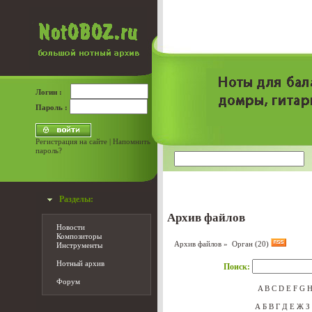
Логин :
Пароль :
Регистрация на сайте
|
Напомнить
пароль?
Разделы:
Архив файлов
Новости
Композиторы
Архив файлов
» Орган (20)
Инструменты
Нотный архив
Поиск:
Форум
A
B
C
D
E
F
G
А
Б
В
Г
Д
Е
Ж
З