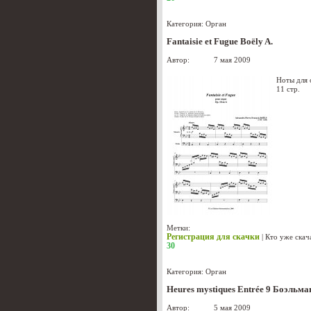
Категория:
Орган
Fantaisie et Fugue Bоёly A.
Автор:
admin
7 мая 2009
Ноты для 
11 стр.
Метки:
Регистрация для скачки
|
Кто уже скач
30
Категория:
Орган
Heures mystiques Entrée 9 Боэльма
Автор:
admin
5 мая 2009