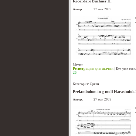
Recordare Buchner H.
Автор:
admin
27 мая 2009
Метки:
Регистрация для скачки
|
Кто уже скач
26
Категория:
Орган
Prelambulum in g-moll Harasimiuk 
Автор:
admin
27 мая 2009