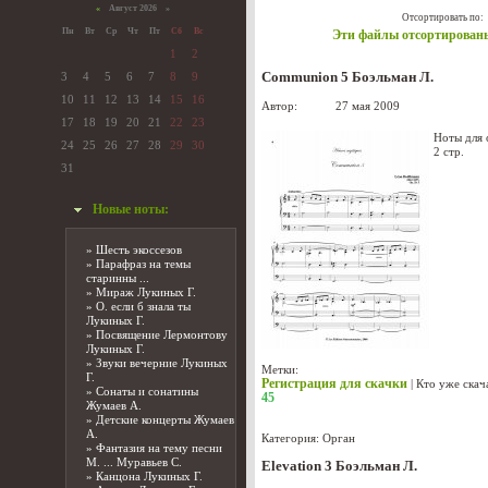
«
Август 2026 »
Отсортировать по:
Пн
Вт
Ср
Чт
Пт
Сб
Вс
Эти файлы отсортированы
1
2
3
4
5
6
7
8
9
Communion 5 Боэльман Л.
10
11
12
13
14
15
16
Автор:
admin
27 мая 2009
17
18
19
20
21
22
23
Ноты для 
24
25
26
27
28
29
30
2 стр.
31
Новые ноты:
»
Шесть экоссезов
»
Парафраз на темы
старинны ...
»
Мираж Лукиных Г.
»
О. если б знала ты
Лукиных Г.
»
Посвящение Лермонтову
Лукиных Г.
»
Звуки вечерние Лукиных
Метки:
Г.
Регистрация для скачки
|
Кто уже скач
»
Сонаты и сонатины
45
Жумаев А.
»
Детские концерты Жумаев
А.
Категория:
Орган
»
Фантазия на тему песни
М. ... Муравьев С.
Elevation 3 Боэльман Л.
»
Канцона Лукиных Г.