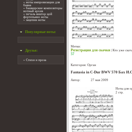
»
ноты импровизации для
баяна
»
башкирские композиторы
нотный архив
»
печаль виктор цой
фортепьяно ноты
»
зацепин ноты
Популярные ноты:
Метки:
Регистрация для скачки
|
Кто уже скач
Друзья:
57
»
Стихи и проза
Категория:
Орган
Fantasia in C-Dur BWV 570 Бах И.С
Автор:
admin
27 мая 2009
Ноты для о
2 стр.