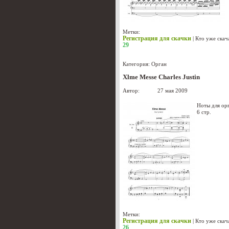
Метки:
Регистрация для скачки
|
Кто уже скач
29
Категория:
Орган
Xlme Messe Charles Justin
Автор:
admin
27 мая 2009
Ноты для ор
6 стр.
Метки:
Регистрация для скачки
|
Кто уже скач
26