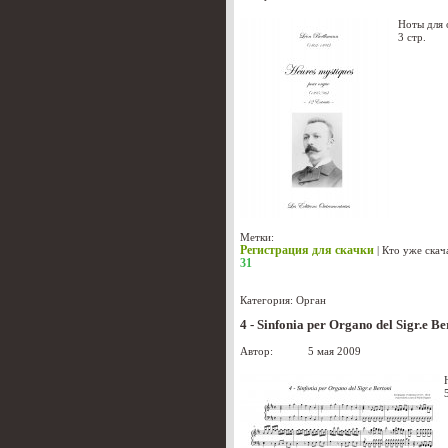
Ноты для 
3 стр.
Метки:
Регистрация для скачки
|
Кто уже скач
31
Категория:
Орган
4 - Sinfonia per Organo del Sigr.e B
Автор:
admin
5 мая 2009