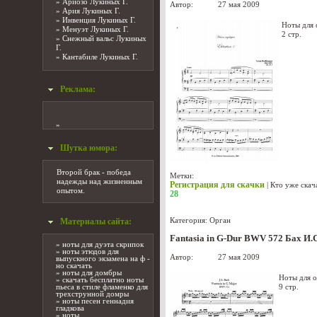
»
Ариозо Лукиных Г.
Автор:
admin
27 мая 2009
»
Ария Лукиных Г.
»
Инвенция Лукиных Г.
Ноты для 
»
Менуэт Лукиных Г.
2 стр.
»
Снежный вальс Лукиных
Г.
»
Кантабиле Лукиных Г.
Реклама:
»
Шутка юмора:
Второй брак - победа
Метки:
надежды над жизненным
Регистрация для скачки
|
Кто уже скач
опытом.
28
Категория:
Орган
Материалы сайта:
Fantasia in G-Dur BWV 572 Бах И.С
»
ноты для дуэта скрипок
»
ноты этюдов для
Автор:
admin
27 мая 2009
выпускного экзамена на ф -
но скачать
»
ноты для домбры
Ноты для о
»
скачать бесплатно ноты
9 стр.
пьеса в стиле фламенко для
трехструнной домры
»
ноты песен геннадия
гладкова
»
ноты