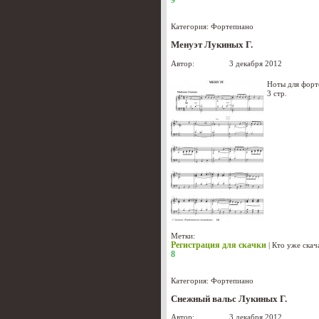
Категория:
Фортепиано
Менуэт Лукиных Г.
Автор:
Лукиных
3 декабря 2012
Ноты для форт
3 стр.
Метки:
Регистрация для скачки
|
Кто уже скач
8
Категория:
Фортепиано
Снежный вальс Лукиных Г.
Автор:
Лукиных
3 декабря 2012