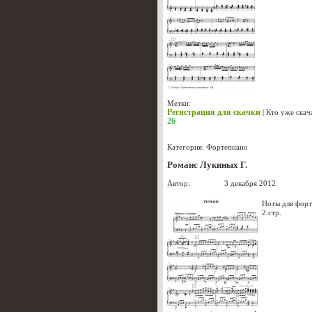
Метки:
Регистрация для скачки
|
Кто уже скач
26
Категория:
Фортепиано
Романс Лукиных Г.
Автор:
Лукиных
3 декабря 2012
Ноты для фор
2 стр.