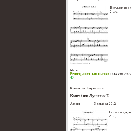
Ноты для фор
2 стр.
Метки:
Регистрация для скачки
|
Кто уже скач
43
Категория:
Фортепиано
Кантабиле Лукиных Г.
Автор:
Лукиных
3 декабря 2012
Ноты для форт
2 стр.