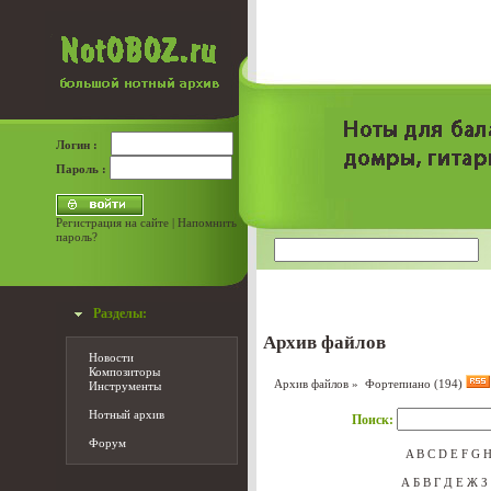
Логин :
Пароль :
Регистрация на сайте
|
Напомнить
пароль?
Разделы:
Архив файлов
Новости
Композиторы
Архив файлов
» Фортепиано (194)
Инструменты
Нотный архив
Поиск:
Форум
A
B
C
D
E
F
G
А
Б
В
Г
Д
Е
Ж
З