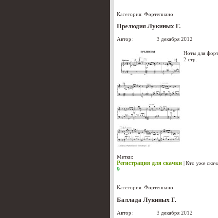
Категория:
Фортепиано
Прелюдия Лукиных Г.
Автор:
Лукиных
3 декабря 2012
Ноты для фор
2 стр.
Метки:
Регистрация для скачки
|
Кто уже скач
9
Категория:
Фортепиано
Баллада Лукиных Г.
Автор:
Лукиных
3 декабря 2012