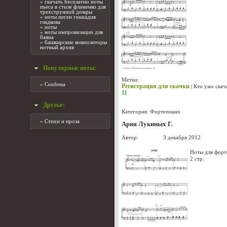
»
скачать бесплатно ноты
пьеса в стиле фламенко для
трехструнной домры
»
ноты песен геннадия
гладкова
»
ноты
»
ноты импровизации для
баяна
»
башкирские композиторы
нотный архив
Популярные ноты:
Метки:
»
Confessa
Регистрация для скачки
|
Кто уже скач
11
Друзья:
Категория:
Фортепиано
»
Стихи и проза
Ария Лукиных Г.
Автор:
Лукиных
3 декабря 2012
Ноты для форт
2 стр.