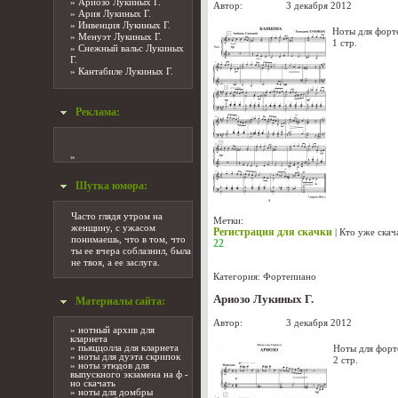
»
Ариозо Лукиных Г.
Автор:
Лукиных
3 декабря 2012
»
Ария Лукиных Г.
»
Инвенция Лукиных Г.
Ноты для форт
»
Менуэт Лукиных Г.
1 стр.
»
Снежный вальс Лукиных
Г.
»
Кантабиле Лукиных Г.
Реклама:
»
Шутка юмора:
Часто глядя утром на
Метки:
женщину, с ужасом
Регистрация для скачки
|
Кто уже скач
понимаешь, что в том, что
22
ты ее вчера соблазнил, была
не твоя, а ее заслуга.
Категория:
Фортепиано
Ариозо Лукиных Г.
Материалы сайта:
Автор:
Лукиных
3 декабря 2012
»
нотный архив для
кларнета
»
пьяццолла для кларнета
Ноты для форт
»
ноты для дуэта скрипок
2 стр.
»
ноты этюдов для
выпускного экзамена на ф -
но скачать
»
ноты для домбры