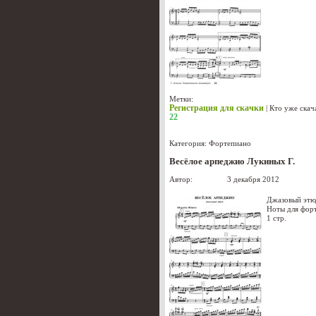
Метки:
Регистрация для скачки
|
Кто уже скач
22
Категория:
Фортепиано
Весёлое арпеджио Лукиных Г.
Автор:
Лукиных
3 декабря 2012
Джазовый этю
Ноты для фор
1 стр.