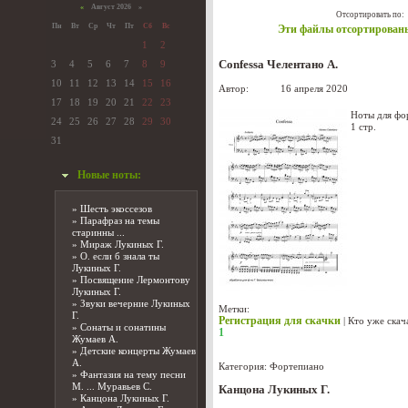
«
Август 2026 »
Отсортировать по:
Пн
Вт
Ср
Чт
Пт
Сб
Вс
Эти файлы отсортированы
1
2
3
4
5
6
7
8
9
Confessa Челентано А.
10
11
12
13
14
15
16
Автор:
admin
16 апреля 2020
17
18
19
20
21
22
23
Ноты для фор
24
25
26
27
28
29
30
1 стр.
31
Новые ноты:
»
Шесть экоссезов
»
Парафраз на темы
старинны ...
»
Мираж Лукиных Г.
»
О. если б знала ты
Лукиных Г.
»
Посвящение Лермонтову
Лукиных Г.
»
Звуки вечерние Лукиных
Метки:
Г.
Регистрация для скачки
|
Кто уже скач
»
Сонаты и сонатины
1
Жумаев А.
»
Детские концерты Жумаев
А.
Категория:
Фортепиано
»
Фантазия на тему песни
М. ... Муравьев С.
Канцона Лукиных Г.
»
Канцона Лукиных Г.