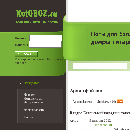
Логин :
Пароль :
Регистрация на сайте
|
Напомнить
пароль?
Разделы:
Архив файлов
Новости
Композиторы
Архив файлов
» Цимбалы (14)
Инструменты
Нотный архив
Вяндра Естонський народний тане
Форум
Автор:
admin
9 февраля 2012
(голосов: 0)
Обробка А.