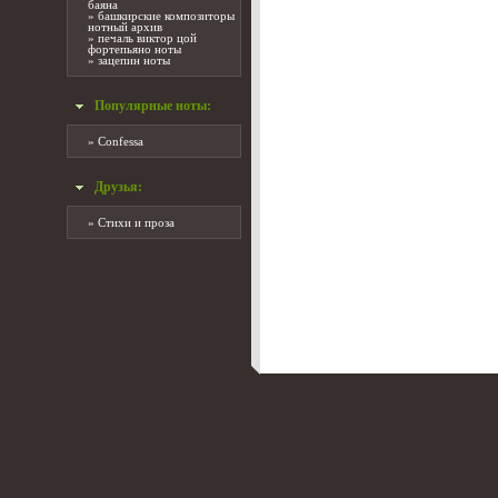
баяна
»
башкирские композиторы
нотный архив
»
печаль виктор цой
фортепьяно ноты
»
зацепин ноты
Популярные ноты:
»
Confessa
Друзья:
»
Стихи и проза