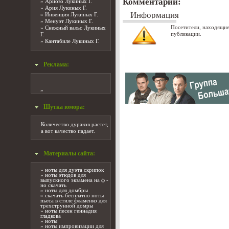
Комментарии:
»
Ариозо Лукиных Г.
»
Ария Лукиных Г.
Информация
»
Инвенция Лукиных Г.
»
Менуэт Лукиных Г.
Посетители, находящие
»
Снежный вальс Лукиных
публикации.
Г.
»
Кантабиле Лукиных Г.
Реклама:
»
Шутка юмора:
Количество дураков растет,
а вот качество падает.
Материалы сайта:
»
ноты для дуэта скрипок
»
ноты этюдов для
выпускного экзамена на ф -
но скачать
»
ноты для домбры
»
скачать бесплатно ноты
пьеса в стиле фламенко для
трехструнной домры
»
ноты песен геннадия
гладкова
»
ноты
»
ноты импровизации для