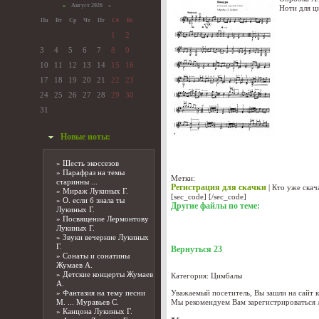
«
Август 2026 »
Ноти для ц
Пн
Вт
Ср
Чт
Пт
Сб
Вс
1
2
3
4
5
6
7
8
9
10
11
12
13
14
15
16
17
18
19
20
21
22
23
24
25
26
27
28
29
30
31
Новые ноты:
»
Шесть экоссезов
»
Парафраз на темы
Метки:
старинны ...
Регистрация для скачки
|
Кто уже скач
»
Мираж Лукиных Г.
[sec_code]
[/sec_code]
»
О. если б знала ты
Другие файлы по теме:
Лукиных Г.
»
Посвящение Лермонтову
ПОХОЖИХ ФАЙЛОВ НЕ НАЙДЕН
Лукиных Г.
»
Звуки вечерние Лукиных
Г.
Вернуться
23
»
Сонаты и сонатины
Жумаев А.
»
Детские концерты Жумаев
Категория:
Цимбалы
А.
»
Фантазия на тему песни
Уважаемый посетитель, Вы зашли на сайт к
М. ... Муравьев С.
Мы рекомендуем Вам
зарегистрироваться
»
Канцона Лукиных Г.